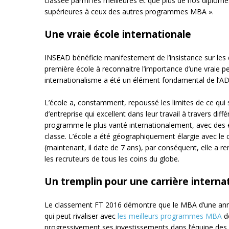
classée parmi les meilleures et que plus de nos diplôm
supérieures à ceux des autres programmes MBA ».
Une vraie école internationale
INSEAD bénéficie manifestement de l’insistance sur les 
première école à reconnaitre l’importance d’une vraie per
internationalisme a été un élément fondamental de l’ADN
L’école a, constamment, repoussé les limites de ce qui s
d’entreprise qui excellent dans leur travail à travers d
programme le plus vanté internationalement, avec des 
classe. L’école a été géographiquement élargie avec le
(maintenant, il date de 7 ans), par conséquent, elle a ren
les recruteurs de tous les coins du globe.
Un tremplin pour une carrière interna
Le classement FT 2016 démontre que le MBA d’une année
qui peut rivaliser avec
les meilleurs programmes MBA
de
progressivement ses investissements dans l’équipe des c