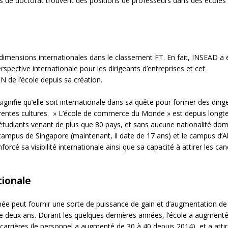
és de doctorat trouvent des positions de professeurs dans des écoles
dimensions internationales dans le classement FT. En fait, INSEAD a é
spective internationale pour les dirigeants d’entreprises et cet
 de l’école depuis sa création.
ignifie qu’elle soit internationale dans sa quête pour former des dirig
ifférentes cultures. » L’école de commerce du Monde » est depuis long
étudiants venant de plus que 80 pays, et sans aucune nationalité do
 campus de Singapore (maintenant, il date de 17 ans) et le campus d’
forcé sa visibilité internationale ainsi que sa capacité à attirer les can
tionale
 peut fournir une sorte de puissance de gain et d’augmentation de 
 deux ans. Durant les quelques dernières années, l’école a augment
arrières (le personnel a augmenté de 30 à 40 depuis 2014), et a atti