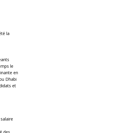
té la
eants
temps le
minante en
Abu Dhabi
didats et
salaire
é
ré des