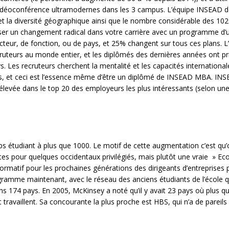
e vidéoconférence ultramodernes dans les 3 campus. L’équipe INSEAD 
et la diversité géographique ainsi que le nombre considérable des 10
réaliser un changement radical dans votre carrière avec un programme d’
eur, de fonction, ou de pays, et 25% changent sur tous ces plans. L
cruteurs au monde entier, et les diplômés des dernières années ont pr
. Les recruteurs cherchent la mentalité et les capacités international
tures, et ceci est l’essence même d’être un diplômé de INSEAD MBA. IN
 élevée dans le top 20 des employeurs les plus intéressants (selon un
ps étudiant à plus que 1000. Le motif de cette augmentation c’est qu
élites pour quelques occidentaux privilégiés, mais plutôt une vraie » Ec
rmatif pour les prochaines générations des dirigeants d’entreprises
gramme maintenant, avec le réseau des anciens étudiants de l’école q
ns 174 pays. En 2005, McKinsey a noté qu’il y avait 23 pays où plus q
availlent. Sa concourante la plus proche est HBS, qui n’a de pareils