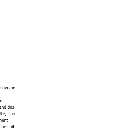
echerche.
Le
mené des
té, Ilian
ement
che soit