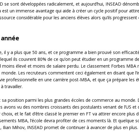
EAD se sont développées radicalement, et aujourd’hui, INSEAD dénom
 est un immense avantage qui aide à créer un cycle positif pour attir
ressource considérable pour les anciens élèves alors qu’ils progressent
e année
l y a plus que 50 ans, et ce programme a bien prouvé son efficacité
s lequel ils couvrent 80% de ce qu’on peut étudier en un programme d
obal moins élevé et moins de salaire perdu. Le classement Forbes MBA
u monde. Les recruteurs commentent ceci également en disant que l’i
vie professionnelle en une carrière post-MBA, et que ça prépare les é
 travailler.
t sa position parmi les plus grandes écoles de commerce au monde. 
s avons vu des nombres croissants des postulants venant de l’US et 
ix, et le fait d’être classé le premier en FT va attirer encore plus 
ssements MBA, l’école devra profiter de ces moments là. Et quelque so
 Ilian Mihov, INSEAD promet de continuer à avancer de plus en plus.