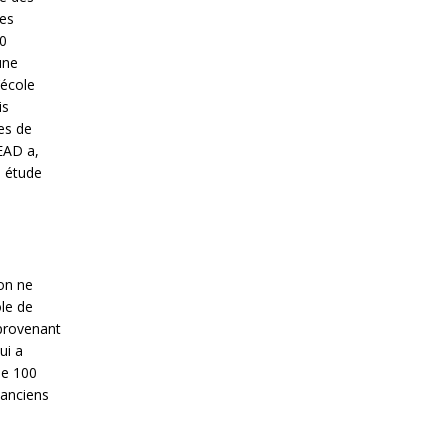
des
20
une
’école
is
es de
SEAD a,
e étude
’on ne
ole de
 provenant
ui a
ue 100
 anciens