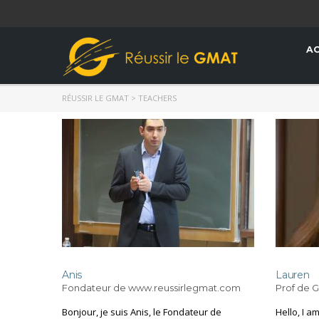
AC
RÉUSSIR LE GMAT
>
TEACHERS
Anis
Lauren
Fondateur de www.reussirlegmat.com
Prof de 
Bonjour, je suis Anis, le Fondateur de
Hello, I a