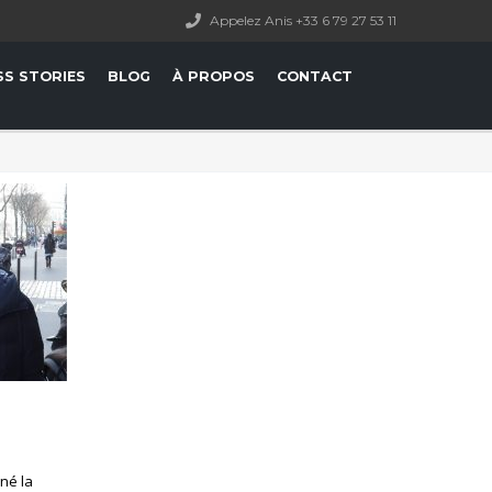
Appelez Anis +33 6 79 27 53 11
SS STORIES
BLOG
À PROPOS
CONTACT
gné la