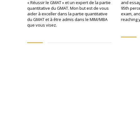
« Réussir le GMAT » et un expert de la partie
and essay
quantitative du GMAT. Mon but est de vous
95th perce
aider à exceller dans la partie quantitative
exam, and 
du GMAT et à être admis dans le MIM/MBA
reaching 
que vous visez.