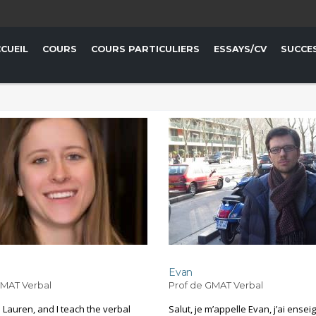
CUEIL
COURS
COURS PARTICULIERS
ESSAYS/CV
SUCCE
Evan
GMAT Verbal
Prof de GMAT Verbal
m Lauren, and I teach the verbal
Salut, je m’appelle Evan, j’ai ensei