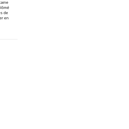
taine
iplômé
es de
ter en