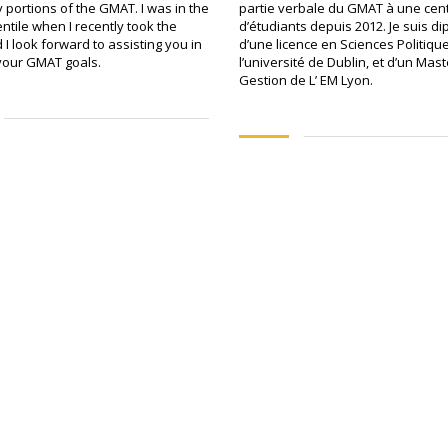
 portions of the GMAT. I was in the
partie verbale du GMAT à une cen
ntile when I recently took the
d’étudiants depuis 2012. Je suis d
I look forward to assisting you in
d’une licence en Sciences Politiqu
your GMAT goals.
l’université de Dublin, et d’un Mas
Gestion de L’ EM Lyon.