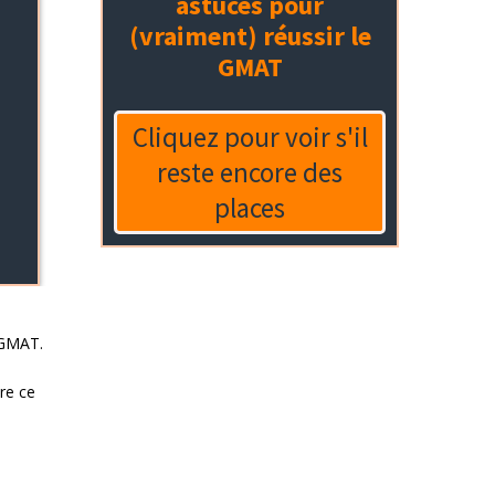
u GMAT.
dre ce