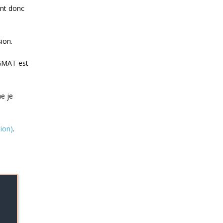
ont donc
ion.
 GMAT est
me je
ion)
.