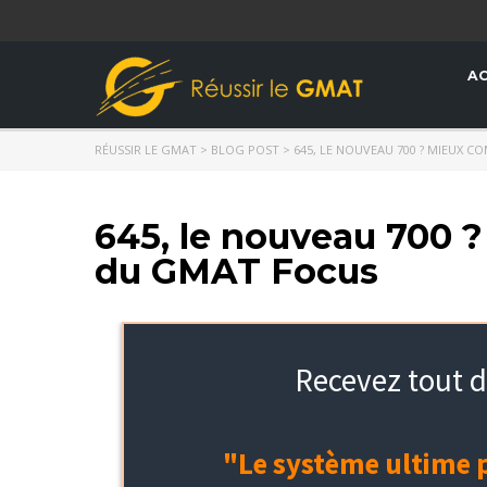
AC
RÉUSSIR LE GMAT
>
BLOG POST
>
645, LE NOUVEAU 700 ? MIEUX 
645, le nouveau 700 
du GMAT Focus