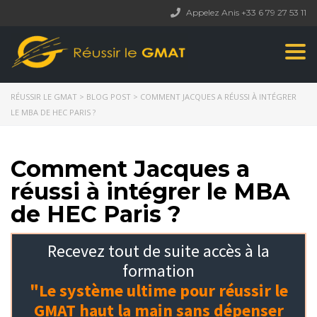
Appelez Anis +33 6 79 27 53 11
Togg
navi
RÉUSSIR LE GMAT
>
BLOG POST
>
COMMENT JACQUES A RÉUSSI À INTÉGRER
LE MBA DE HEC PARIS ?
Comment Jacques a
réussi à intégrer le MBA
de HEC Paris ?