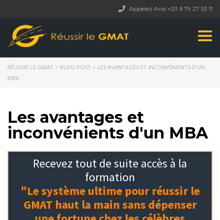
Appelez Anis +33 6 79 27 53 11
Togg
navi
RÉUSSIR LE GMAT
>
BLOG POST
>
LES AVANTAGES ET INCONVÉNIENTS D’UN
MBA
Les avantages et
inconvénients d'un MBA