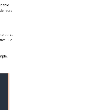
obable
de leurs
nte parce
tive. Le
mple,