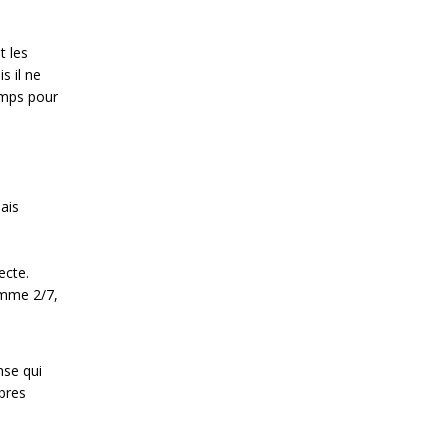
t les
s il ne
emps pour
ais
ecte.
omme 2/7,
nse qui
bres