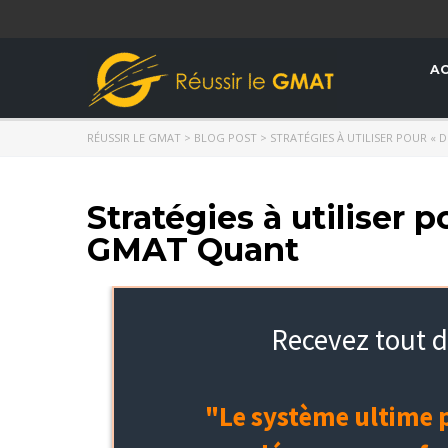
AC
RÉUSSIR LE GMAT
>
BLOG POST
>
STRATÉGIES À UTILISER POUR «
Stratégies à utiliser 
GMAT Quant