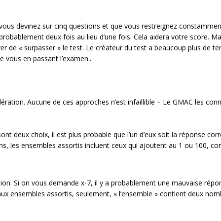
.
i vous devinez sur cinq questions et que vous restreignez constammen
 probablement deux fois au lieu d’une fois. Cela aidera votre score. Mai
r de « surpasser » le test. Le créateur du test a beaucoup plus de t
ue vous en passant l’examen..
dération. Aucune de ces approches n’est infaillible – Le GMAC les conn
.
ont deux choix, il est plus probable que l’un d’eux soit la réponse corr
ns, les ensembles assortis incluent ceux qui ajoutent au 1 ou 100, c
stion. Si on vous demande x-7, il y a probablement une mauvaise répo
e aux ensembles assortis, seulement, « l’ensemble » contient deux nom