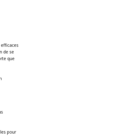
 efficaces
n de se
orte que
n
us
lles pour