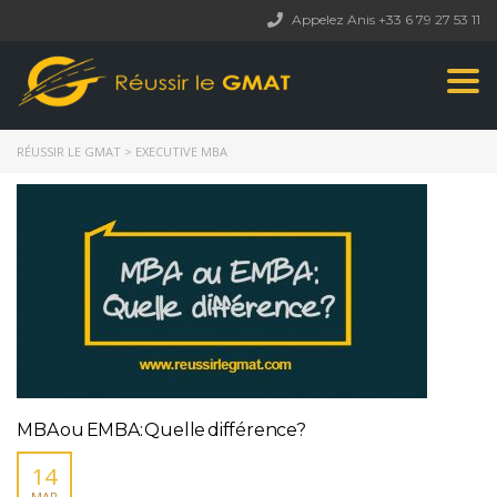
Appelez Anis +33 6 79 27 53 11
Togg
navi
RÉUSSIR LE GMAT
>
EXECUTIVE MBA
MBA ou EMBA: Quelle différence?
14
MAR