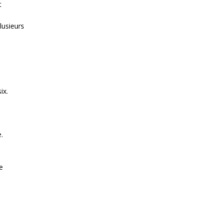
t
lusieurs
ix.
.
e