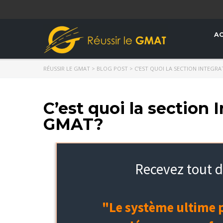
AC
RÉUSSIR LE GMAT
>
BLOG POST
>
C’EST QUOI LA SECTION INTEGR
C’est quoi la section
GMAT?