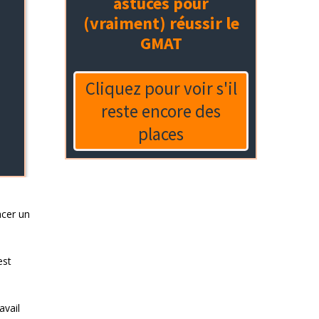
acer un
est
avail