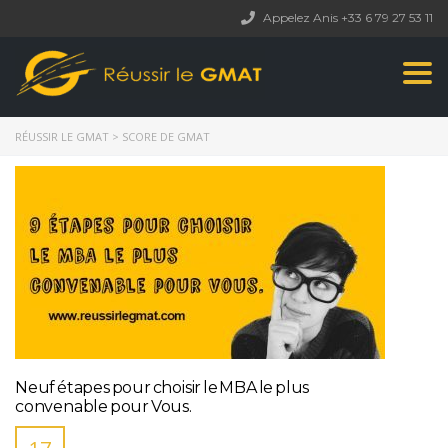
Appelez Anis +33 6 79 27 53 11
Togg
navi
RÉUSSIR LE GMAT
>
SCORE DE GMAT
Neuf étapes pour choisir le MBA le plus
convenable pour Vous.