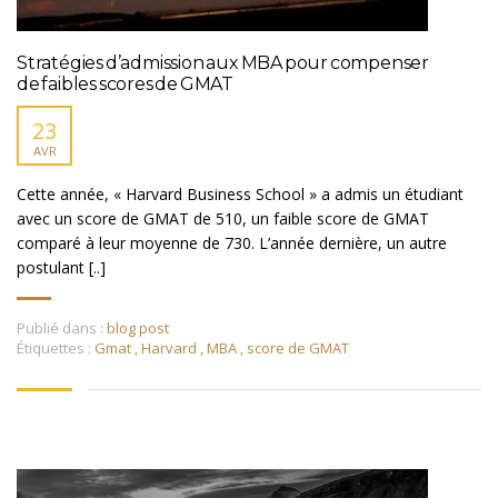
Stratégies d’admission aux MBA pour compenser
de faibles scores de GMAT
23
AVR
Cette année, « Harvard Business School » a admis un étudiant
avec un score de GMAT de 510, un faible score de GMAT
comparé à leur moyenne de 730. L’année dernière, un autre
postulant [..]
Publié dans :
blog post
Étiquettes :
Gmat
,
Harvard
,
MBA
,
score de GMAT